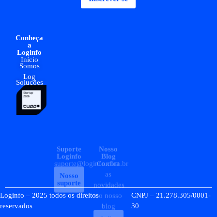
Conheça
Suporte
Nosso
Nossas
Código
a
Loginfo
Blog
Redes
de Ética
Loginfo
suporte@loginfo.com.br
Confira
Acompanhe
e
Início
Conduta
as
Nosso
tudo
Somos
suporte
novidades
Acesse
pelas
Log
Soluções
no nosso
nossas
Política
blog
redes
de
Privacidade
sociais!
Saiba
mais
Acesse
Loginfo – 2025 todos os direitos
CNPJ – 21.278.305/0001-
reservados
30