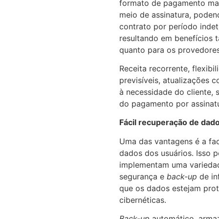
formato de pagamento ma
meio de assinatura, poden
contrato por período ind
resultando em benefícios t
quanto para os provedore
Receita recorrente, flexibi
previsíveis, atualizações 
à necessidade do cliente,
do pagamento por assinat
Fácil recuperação de dad
Uma das vantagens é a fac
dados dos usuários. Isso p
implementam uma varieda
segurança e
back-up
de in
que os dados estejam pro
cibernéticas.
Back-up
automático, arm