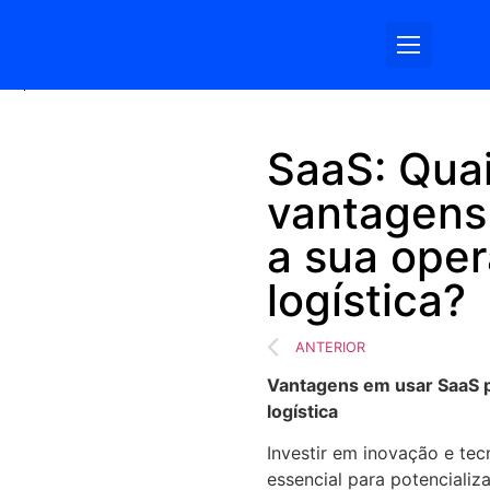
Somos Log
SaaS: Quai
vantagens 
a sua ope
logística?
ANTERIOR
Vantagens em usar SaaS p
logística
Investir em inovação e tec
essencial para potencializa