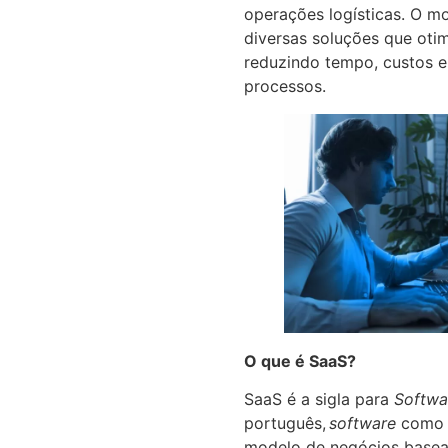
operações logísticas. O m
diversas soluções que ot
reduzindo tempo, custos 
processos.
O que é SaaS?
SaaS é a sigla para
Softwa
português,
software
como 
modelo de negócios base