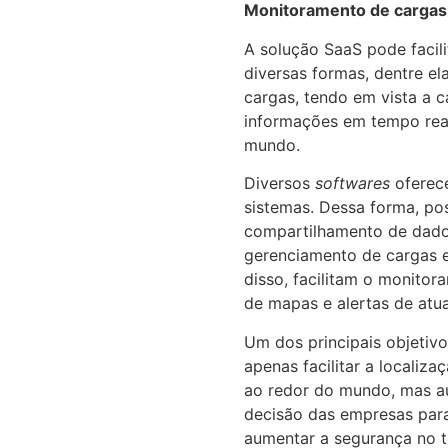
Monitoramento de cargas
A solução SaaS pode facili
diversas formas, dentre e
cargas, tendo em vista a 
informações em tempo rea
mundo.
Diversos
softwares
oferec
sistemas. Dessa forma, pos
compartilhamento de dado
gerenciamento de cargas 
disso, facilitam o monito
de mapas e alertas de atua
Um dos principais objetivo
apenas facilitar a localiz
ao redor do mundo, mas au
decisão das empresas para
aumentar a segurança no 