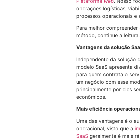
Plataforma
web
. Nosso foc
operações logísticas, viab
processos operacionais e 
Para melhor compreender 
método, continue a leitura
Vantagens da solução Sa
Independente da solução 
modelo SaaS apresenta di
para quem contrata o ser
um negócio com esse mode
principalmente por eles se
econômicos.
Mais eficiência operacion
Uma das vantagens é o au
operacional, visto que a
i
SaaS
geralmente é mais ráp