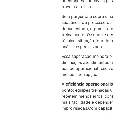
orientações confiáveis pa
travem a rotina.
Se a pergunta é sobre uma
sequência de processo ou 
documentada, o primeiro 
treinamento. O suporte de
técnico, situação fora do
análise especializada.
Essa separação melhora o 
diminui, os atendimentos f
equipe operacional resol
menos interrupção.
A
eficiência operacional lo
ponto: equipes treinadas 
repetem menos erros, con
mais facilidade e depend
improvisadas.Com
capacit