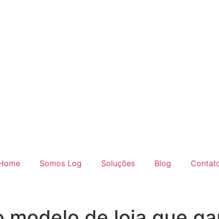
Home
Somos Log
Soluções
Blog
Contat
o modelo de loja que g