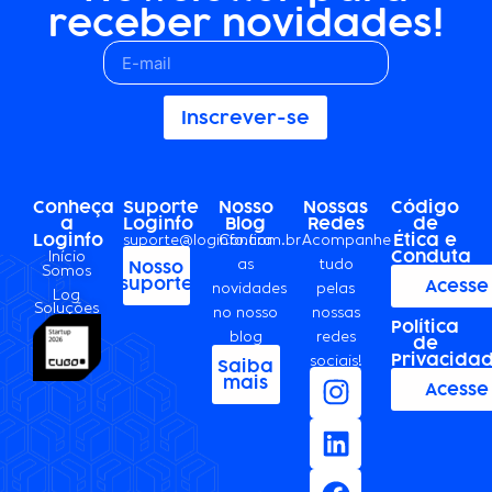
receber novidades!
Inscrever-se
Conheça
Suporte
Nosso
Nossas
Código
a
Loginfo
Blog
Redes
de
Loginfo
Ética e
suporte@loginfo.com.br
Confira
Acompanhe
Conduta
Início
as
tudo
Nosso
Somos
suporte
Acesse
novidades
pelas
Log
Soluções
no nosso
nossas
Política
blog
redes
de
Privacida
sociais!
Saiba
mais
Acesse