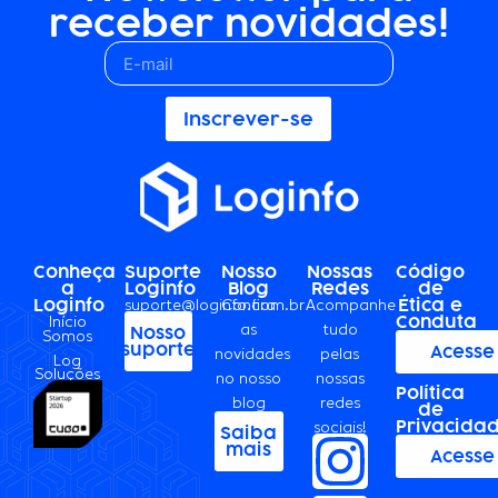
receber novidades!
Inscrever-se
Conheça
Suporte
Nosso
Nossas
Código
a
Loginfo
Blog
Redes
de
Loginfo
Ética e
suporte@loginfo.com.br
Confira
Acompanhe
Conduta
Início
as
tudo
Nosso
Somos
suporte
Acesse
novidades
pelas
Log
Soluções
no nosso
nossas
Política
blog
redes
de
Privacida
sociais!
Saiba
mais
Acesse