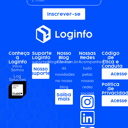
Inscrever-se
Conheça
Suporte
Nosso
Nossas
Código
a
Loginfo
Blog
Redes
de
Loginfo
Ética e
suporte@loginfo.com.br
Confira
Acompanhe
Conduta
Início
as
tudo
Nosso
Somos
suporte
Acesse
novidades
pelas
Log
Soluções
no nosso
nossas
Política
blog
redes
de
Privacida
sociais!
Saiba
mais
Acesse