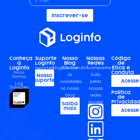
Inscrever-se
Conheça
Suporte
Nosso
Nossas
Código
a
Loginfo
Blog
Redes
de
Loginfo
Ética e
suporte@loginfo.com.br
Confira
Acompanhe
Conduta
Início
as
tudo
Nosso
Somos
suporte
Acesse
novidades
pelas
Log
Soluções
no nosso
nossas
Política
blog
redes
de
Privacida
sociais!
Saiba
mais
Acesse