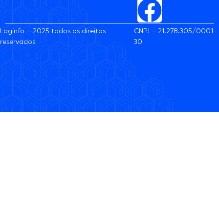
Loginfo – 2025 todos os direitos
CNPJ – 21.278.305/0001-
reservados
30