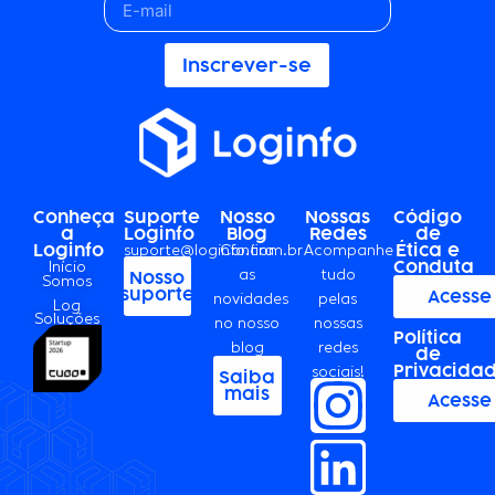
Inscrever-se
Conheça
Suporte
Nosso
Nossas
Código
a
Loginfo
Blog
Redes
de
Loginfo
Ética e
suporte@loginfo.com.br
Confira
Acompanhe
Conduta
Início
as
tudo
Nosso
Somos
suporte
Acesse
novidades
pelas
Log
Soluções
no nosso
nossas
Política
blog
redes
de
Privacida
sociais!
Saiba
mais
Acesse