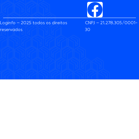
Loginfo – 2025 todos os direitos
CNPJ – 21.278.305/0001-
reservados
30