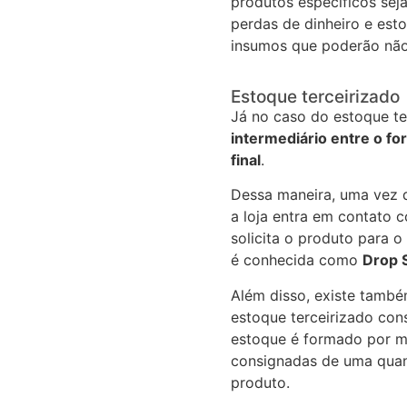
produtos específicos sej
perdas de dinheiro e es
insumos que poderão não
Estoque terceirizado
Já no caso do estoque te
intermediário entre o fo
final
.
Dessa maneira, uma vez q
a loja entra em contato 
solicita o produto para o
é conhecida como
Drop 
Além disso, existe tamb
estoque terceirizado con
estoque é formado por 
consignadas de uma quan
produto.