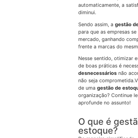
automaticamente, a satis
diminui.
Sendo assim, a
gestão d
para que as empresas se
mercado, ganhando compe
frente a marcas do mes
Nesse sentido, otimizar 
de boas práticas é neces
desnecessários
não acon
não seja comprometida.
V
de uma
gestão de estoq
organização? Continue le
aprofunde no assunto!
O que é gest
estoque?