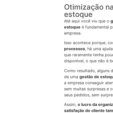
Otimização n
estoque
Até aqui você viu que o
g
estoque
é fundamental p
empresa.
Isso acontece porque, c
processos
, há uma ajuda
que raramente tenha pou
disponível, o que não é 
Como resultado, alguns d
de uma
gestão de estoq
a empresa conseguir ate
sem muitas surpresas e o
seus pedidos, sem surpre
Assim,
o lucro da organi
satisfação do cliente t