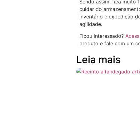
Sendo assim, fica muito f
cuidar do armazenament
inventário e expedição 
agilidade.
Ficou interessado?
Acess
produto e fale com um co
Leia mais