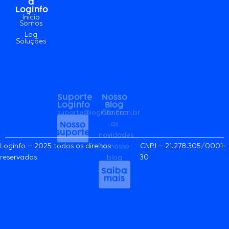
Nossas
Código
a
Loginfo
Blog
Redes
de
Loginfo
suporte@loginfo.com.br
Confira
Ética e
Acompanhe
Início
as
Nosso
Conduta
Somos
tudo
suporte
novidades
Log
Acesse
pelas
Soluções
no nosso
nossas
blog
Política
redes
de
Saiba
Privacida
sociais!
mais
Acesse
Loginfo – 2025 todos os direitos
CNPJ – 21.278.305/0001-
reservados
30