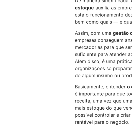
De maneira simplificada,
estoque
auxilia as empre
está o funcionamento de
bem como quais — e qua
Assim, com uma
gestão 
empresas conseguem anal
mercadorias para que se
suficiente para atender a
Além disso, é uma prátic
organizações se prepara
de algum insumo ou produ
Basicamente, entender
o 
é importante para que t
receita, uma vez que um
mais estoque do que ven
possível controlar e criar
rentável para o negócio.