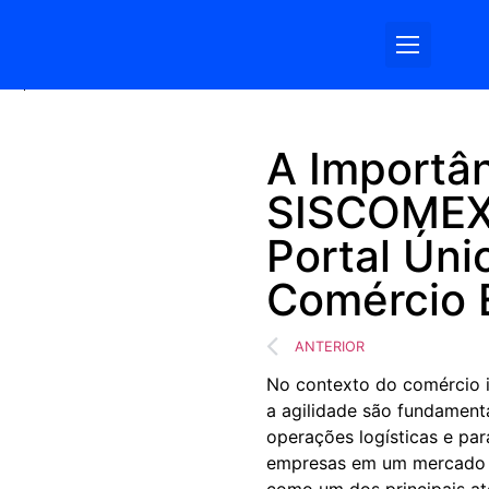
Somos Log
A Importâ
SISCOMEX
Portal Úni
Comércio 
ANTERIOR
No contexto do comércio in
a agilidade são fundament
operações logísticas e par
empresas em um mercado gl